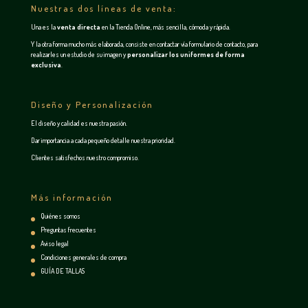
Nuestras dos líneas de venta:
Una es la
venta directa
en la
Tienda Online
, más sencilla, cómoda y rápida.
Y la otra forma mucho más elaborada, consiste en contactar vía
formulario de contacto
, para
realizarles un estudio de su imagen y
personalizar los uniformes de forma
exclusiva
.
Diseño y Personalización
El diseño y calidad es nuestra pasión.
Dar importancia a cada pequeño detalle nuestra prioridad.
Clientes satisfechos nuestro compromiso.
Más información
Quiénes somos
Preguntas frecuentes
Aviso legal
Condiciones generales de compra
GUÍA DE TALLAS