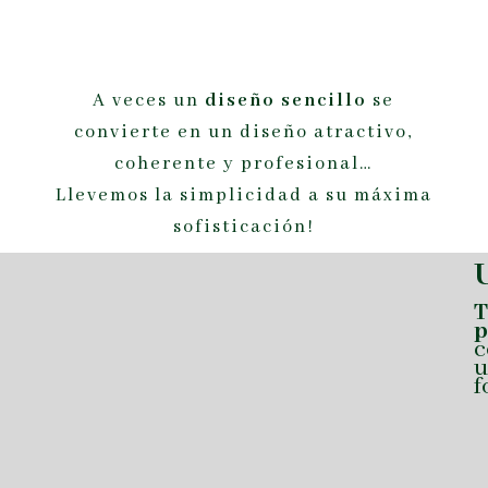
A veces un
diseño sencillo
se
convierte en un diseño atractivo,
coherente y profesional…
Llevemos la simplicidad a su máxima
sofisticación!
T
p
c
u
f