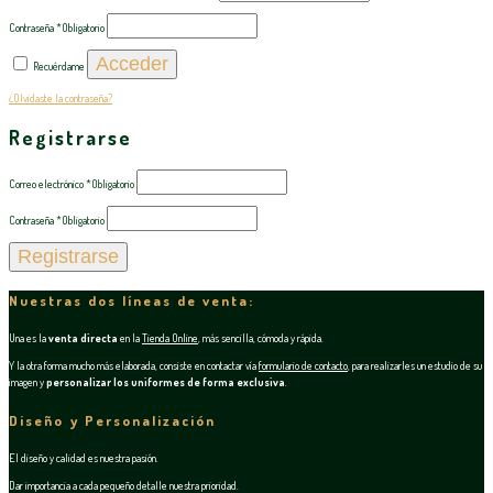
Contraseña
*
Obligatorio
Acceder
Recuérdame
¿Olvidaste la contraseña?
Registrarse
Correo electrónico
*
Obligatorio
Contraseña
*
Obligatorio
Registrarse
Nuestras dos líneas de venta:
Una es la
venta directa
en la
Tienda Online
, más sencilla, cómoda y rápida.
Y la otra forma mucho más elaborada, consiste en contactar vía
formulario de contacto
, para realizarles un estudio de su
imagen y
personalizar los uniformes de forma exclusiva
.
Diseño y Personalización
El diseño y calidad es nuestra pasión.
Dar importancia a cada pequeño detalle nuestra prioridad.