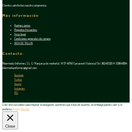
Clientes satisfechos nuestro compromiso.
Más información
Quiénes somos
Preguntas frecuentes
Aviso legal
Condiciones generales de compra
GUÍA DE TALLAS
Contacto:
Ribermoda Uniformes, S.L. C/Marquesa de montortal, Nº37 46740 Carcaixent (Valencia) Tel. 962461320 M. 639646894
ribermodauniformes@gmail.com
Facebook
Twitter
Google
Instagram
RSS
Espacio diseñado por Ribermoda Uniformes, S.L.
Este sitio usa cookies para mejorar la navegación, asumimos que estas de acuerdo, sin embargo puedes salir si lo
prefieres.
Acepto
Mas info
Close