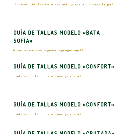
(independientemente sea manga corta o manga larga)
GUÍA DE TALLAS MODELO «BATA
SOFÍA»
(independientemente sea manga corta, manga larga o manga 3/4)
GUÍA DE TALLAS MODELO «CONFORT»
(solo se confecciona en manga corta)
GUÍA DE TALLAS MODELO «CONFORT»
(solo se confecciona en manga corta)
GUÍA DE TALLAS MODELO «CRUZADA»