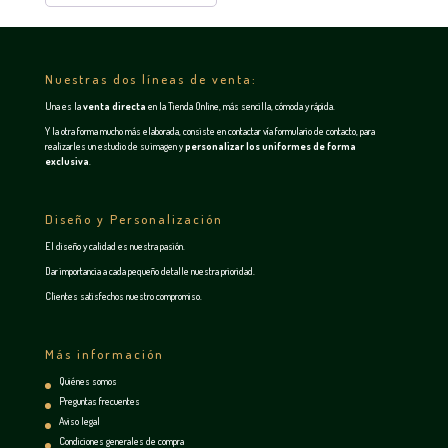
Nuestras dos líneas de venta:
Una es la
venta directa
en la
Tienda Online
, más sencilla, cómoda y rápida.
Y la otra forma mucho más elaborada, consiste en contactar vía
formulario de contacto
, para
realizarles un estudio de su imagen y
personalizar los uniformes de forma
exclusiva
.
Diseño y Personalización
El diseño y calidad es nuestra pasión.
Dar importancia a cada pequeño detalle nuestra prioridad.
Clientes satisfechos nuestro compromiso.
Más información
Quiénes somos
Preguntas frecuentes
Aviso legal
Condiciones generales de compra