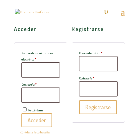
Acceder
Registrarse
Obligatorio
Nombre de usuario o correo
Correo electrónico
*
Obligatorio
electrónico
*
Obligatorio
Contraseña
*
Obligatorio
Contraseña
*
Registrarse
Recuérdame
Acceder
¿Olvidaste la contraseña?