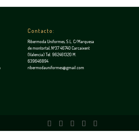
Contacto:
Ribermoda Uniformes, S.L. C/Marquesa
de montortal, Nº37 46740 Carcaixent
(Valencia) Tel. 962461320 M.
639646894
a
ribermodauniformes@gmail.com