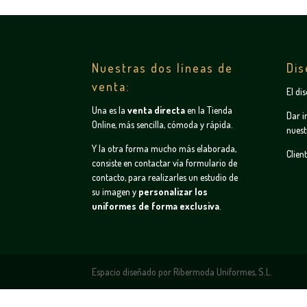
Nuestras dos líneas de
Dis
venta:
El di
Una es la
venta directa
en la
Tienda
Dar i
Online
, más sencilla, cómoda y rápida.
nuest
Y la otra forma mucho más elaborada,
Clien
consiste en contactar vía
formulario de
contacto
, para realizarles un estudio de
su imagen y
personalizar los
uniformes de forma exclusiva
.
Espacio diseñado por Ribermoda Uniformes, S.L.