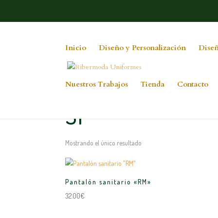
Inicio
Diseño y Personalización
Diseñ
Nuestros Trabajos
Tienda
Contacto
Inicio
/ TALLA del producto / SP
SP
Mostrando el único resultado
Pantalón sanitario «RM»
32.00
€