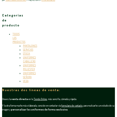
Categorías
de
producto
TODOS
LOS
PRODUCTOS
PANTALONES
SERVCIOS
STOCK
UNIFORMES
CABALLERO
UNIFORMES
POLIESTER
UNIFORMES
SEÑORA
VEGA
Nuestras dos líneas de venta:
Una es la
venta directa
en la
Tienda Online
, más sencilla, cómoda y rápida.
Y la otra forma mucho más elaborada, consiste en contactar vía
formulario de contacto
, para realizarles un estudio de su
imagen y
personalizar los uniformes de forma exclusiva
.