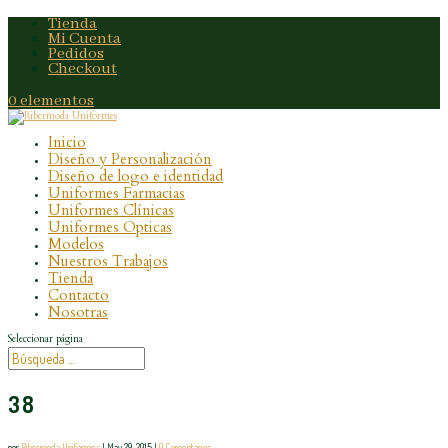
Tienda
Mi Cuenta
Pedidos
Checkout
0 elementos
Inicio
Diseño y Personalización
Diseño de logo e identidad
Uniformes Farmacias
Uniformes Clínicas
Uniformes Opticas
Modelos
Nuestros Trabajos
Tienda
Contacto
Nosotras
Seleccionar página
38
por
Ribermoda Uniformes
|
May 29, 2015
|
0 Comentarios