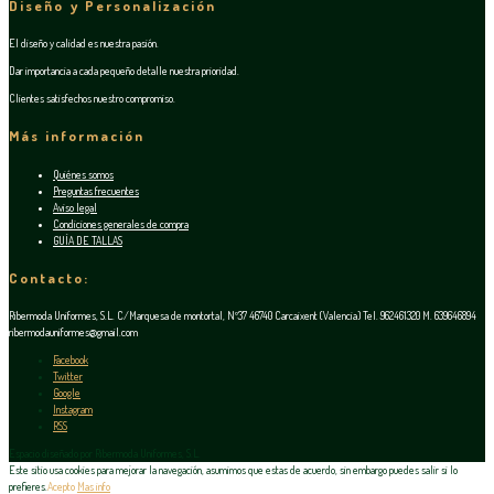
Diseño y Personalización
El diseño y calidad es nuestra pasión.
Dar importancia a cada pequeño detalle nuestra prioridad.
Clientes satisfechos nuestro compromiso.
Más información
Quiénes somos
Preguntas frecuentes
Aviso legal
Condiciones generales de compra
GUÍA DE TALLAS
Contacto:
Ribermoda Uniformes, S.L. C/Marquesa de montortal, Nº37 46740 Carcaixent (Valencia) Tel. 962461320 M. 639646894
ribermodauniformes@gmail.com
Facebook
Twitter
Google
Instagram
RSS
Espacio diseñado por Ribermoda Uniformes, S.L.
Este sitio usa cookies para mejorar la navegación, asumimos que estas de acuerdo, sin embargo puedes salir si lo
prefieres.
Acepto
Mas info