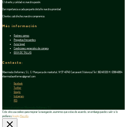
El diseño y calidad es nuestra pasión.
Dar importancia a cada pequeño detalle nuestra prioridad.
Clientes satisfechos nuestro compromiso.
Más información
Quiénes somos
Preguntas frecuentes
Aviso legal
Condiciones generales de compra
GUÍA DE TALLAS
Contacto:
Ribermoda Uniformes, S.L. C/Marquesa de montortal, Nº37 46740 Carcaixent (Valencia) Tel. 962461320 M. 639646894
ribermodauniformes@gmail.com
Facebook
Twitter
Google
Instagram
RSS
Espacio diseñado por Ribermoda Uniformes, S.L.
Este sitio usa cookies para mejorar la navegación, asumimos que estas de acuerdo, sin embargo puedes salir si lo
prefieres.
Acepto
Mas info