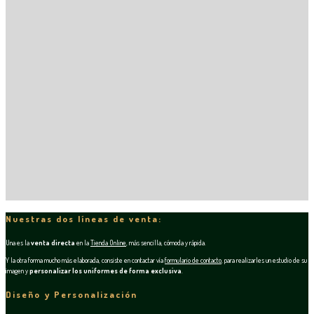
Nuestras dos líneas de venta:
Una es la
venta directa
en la
Tienda Online
, más sencilla, cómoda y rápida.
Y la otra forma mucho más elaborada, consiste en contactar vía
formulario de contacto
, para realizarles un estudio de su
imagen y
personalizar los uniformes de forma exclusiva
.
Diseño y Personalización