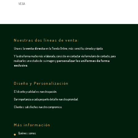
VEGA
Nuestras dos líneas de venta:
Una es la
venta directa
en la
Tienda Online
, más sencilla, cómoda y rápida.
Y la otra forma mucho más elaborada, consiste en contactar vía
formulario de contacto
, para
realizarles un estudio de su imagen y
personalizar los uniformes de forma
exclusiva
.
Diseño y Personalización
El diseño y calidad es nuestra pasión.
Dar importancia a cada pequeño detalle nuestra prioridad.
Clientes satisfechos nuestro compromiso.
Más información
Quiénes somos