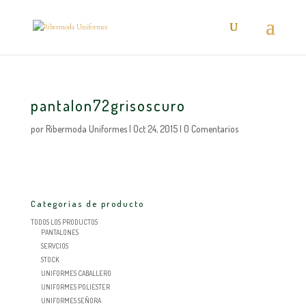
pantalon72grisoscuro
por
Ribermoda Uniformes
|
Oct 24, 2015
|
0 Comentarios
Categorías de producto
TODOS LOS PRODUCTOS
PANTALONES
SERVCIOS
STOCK
UNIFORMES CABALLERO
UNIFORMES POLIESTER
UNIFORMES SEÑORA