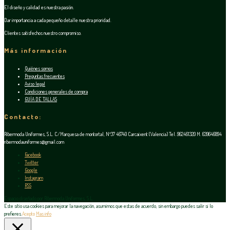
El diseño y calidad es nuestra pasión.
Dar importancia a cada pequeño detalle nuestra prioridad.
Clientes satisfechos nuestro compromiso.
Más información
Quiénes somos
Preguntas frecuentes
Aviso legal
Condiciones generales de compra
GUÍA DE TALLAS
Contacto:
Ribermoda Uniformes, S.L. C/Marquesa de montortal, Nº37 46740 Carcaixent (Valencia) Tel. 962461320 M. 639646894
ribermodauniformes@gmail.com
Facebook
Twitter
Google
Instagram
RSS
Espacio diseñado por Ribermoda Uniformes, S.L.
Este sitio usa cookies para mejorar la navegación, asumimos que estas de acuerdo, sin embargo puedes salir si lo
prefieres.
Acepto
Mas info