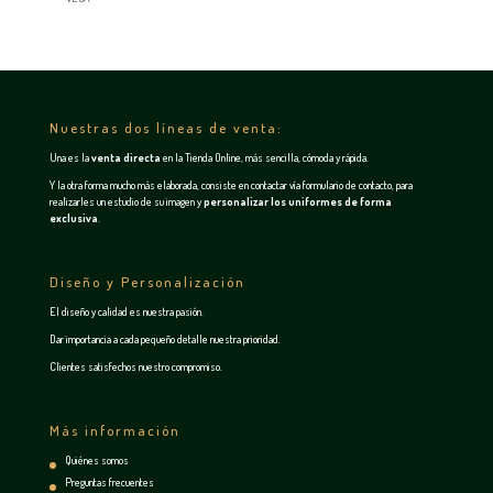
Nuestras dos líneas de venta:
Una es la
venta directa
en la
Tienda Online
, más sencilla, cómoda y rápida.
Y la otra forma mucho más elaborada, consiste en contactar vía
formulario de contacto
, para
realizarles un estudio de su imagen y
personalizar los uniformes de forma
exclusiva
.
Diseño y Personalización
El diseño y calidad es nuestra pasión.
Dar importancia a cada pequeño detalle nuestra prioridad.
Clientes satisfechos nuestro compromiso.
Más información
Quiénes somos
Preguntas frecuentes