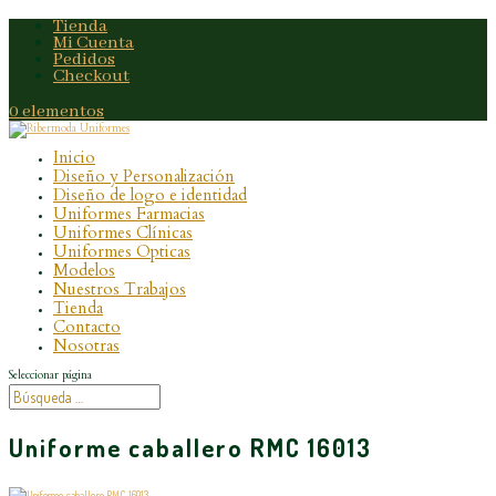
Tienda
Mi Cuenta
Pedidos
Checkout
0 elementos
Inicio
Diseño y Personalización
Diseño de logo e identidad
Uniformes Farmacias
Uniformes Clínicas
Uniformes Opticas
Modelos
Nuestros Trabajos
Tienda
Contacto
Nosotras
Seleccionar página
Uniforme caballero RMC 16013