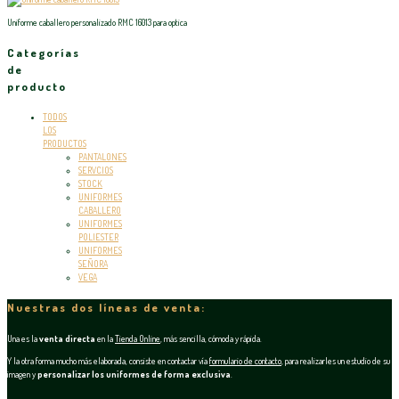
Uniforme caballero personalizado RMC 16013 para optica
Categorías
de
producto
TODOS
LOS
PRODUCTOS
PANTALONES
SERVCIOS
STOCK
UNIFORMES
CABALLERO
UNIFORMES
POLIESTER
UNIFORMES
SEÑORA
VEGA
Nuestras dos líneas de venta:
Una es la
venta directa
en la
Tienda Online
, más sencilla, cómoda y rápida.
Y la otra forma mucho más elaborada, consiste en contactar vía
formulario de contacto
, para realizarles un estudio de su
imagen y
personalizar los uniformes de forma exclusiva
.