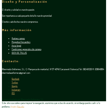
Diseño y Personalización
El diseño y calidad es nuestra pasión.
Dar importancia a cada pequeño detalle nuestra prioridad.
Clientes satisfechos nuestro compromiso.
Más información
Quiénes somos
Preguntas frecuentes
Aviso legal
Condiciones generales de compra
GUÍA DE TALLAS
Contacto:
Ribermoda Uniformes, S.L. C/Marquesa de montortal, Nº37 46740 Carcaixent (Valencia) Tel. 962461320 M. 639646894
ribermodauniformes@gmail.com
Facebook
Twitter
Google
Instagram
RSS
Espacio diseñado por Ribermoda Uniformes, S.L.
Este sitio usa cookies para mejorar la navegación, asumimos que estas de acuerdo, sin embargo puedes salir si lo
prefieres.
Acepto
Mas info