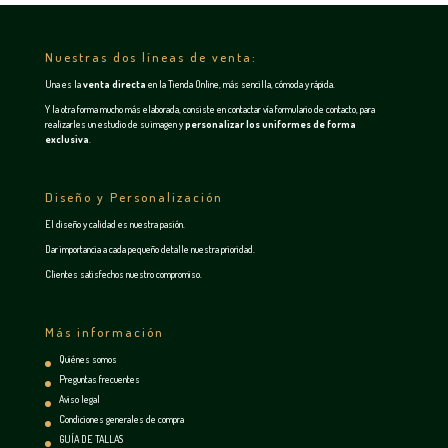
Nuestras dos líneas de venta:
Una es la
venta directa
en la
Tienda Online
, más sencilla, cómoda y rápida.
Y la otra forma mucho más elaborada, consiste en contactar vía
formulario de contacto
, para
realizarles un estudio de su imagen y
personalizar los uniformes de forma
exclusiva
.
Diseño y Personalización
El diseño y calidad es nuestra pasión.
Dar importancia a cada pequeño detalle nuestra prioridad.
Clientes satisfechos nuestro compromiso.
Más información
Quiénes somos
Preguntas frecuentes
Aviso legal
Condiciones generales de compra
GUÍA DE TALLAS