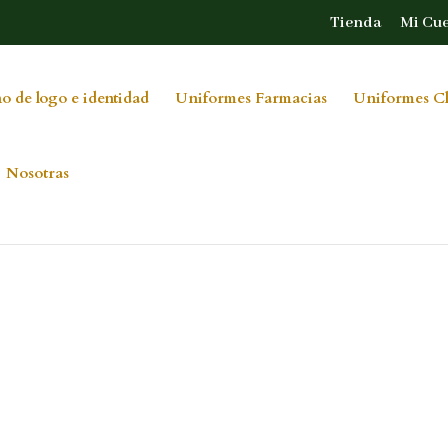
Tienda
Mi Cu
o de logo e identidad
Uniformes Farmacias
Uniformes Cl
Nosotras
02239485661_7036188