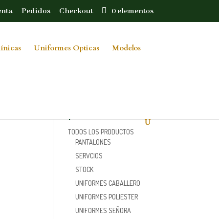
enta
Pedidos
Checkout
0 elementos
ínicas
Uniformes Opticas
Modelos
Categorías de
09446583787_o(1)
producto
TODOS LOS PRODUCTOS
PANTALONES
SERVCIOS
STOCK
UNIFORMES CABALLERO
UNIFORMES POLIESTER
UNIFORMES SEÑORA