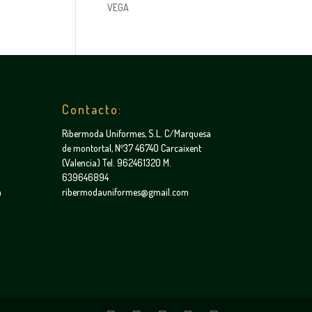
VEGA
Contacto:
Ribermoda Uniformes, S.L. C/Marquesa
de montortal, Nº37 46740 Carcaixent
(Valencia) Tel. 962461320 M.
639646894
a
ribermodauniformes@gmail.com