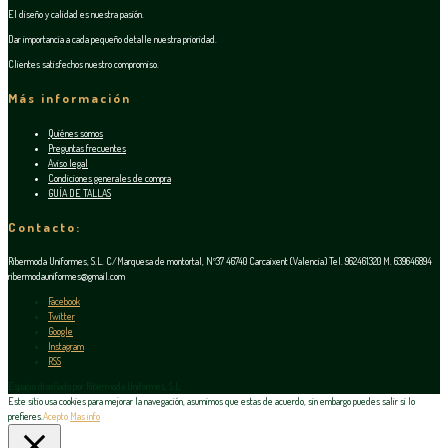
El diseño y calidad es nuestra pasión.
Dar importancia a cada pequeño detalle nuestra prioridad.
Clientes satisfechos nuestro compromiso.
Más información
Quiénes somos
Preguntas frecuentes
Aviso legal
Condiciones generales de compra
GUÍA DE TALLAS
Contacto:
Ribermoda Uniformes, S.L. C/Marquesa de montortal, Nº37 46740 Carcaixent (Valencia) Tel. 962461320 M. 639646894
ribermodauniformes@gmail.com
Facebook
Twitter
Google
Instagram
RSS
Espacio diseñado por Ribermoda Uniformes, S.L.
Este sitio usa cookies para mejorar la navegación, asumimos que estas de acuerdo, sin embargo puedes salir si lo
prefieres.
Acepto
Mas info