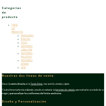
Categorías
de
producto
TODOS
LOS
PRODUCTOS
PANTALONES
SERVCIOS
STOCK
UNIFORMES
CABALLERO
UNIFORMES
POLIESTER
UNIFORMES
SEÑORA
VEGA
Nuestras dos líneas de venta:
Una es la
venta directa
en la
Tienda Online
, más sencilla, cómoda y rápida.
Y la otra forma mucho más elaborada, consiste en contactar vía
formulario de contacto
, para realizarles un estudio de su
imagen y
personalizar los uniformes de forma exclusiva
.
Diseño y Personalización