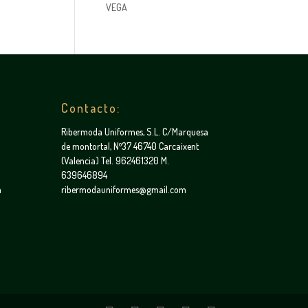
VEGA
Contacto:
Ribermoda Uniformes, S.L. C/Marquesa
de montortal, Nº37 46740 Carcaixent
(Valencia) Tel. 962461320 M.
639646894
a
ribermodauniformes@gmail.com