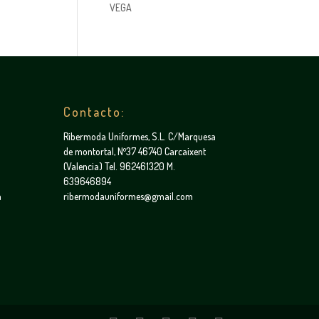
VEGA
Contacto:
Ribermoda Uniformes, S.L. C/Marquesa
de montortal, Nº37 46740 Carcaixent
(Valencia) Tel. 962461320 M.
639646894
a
ribermodauniformes@gmail.com