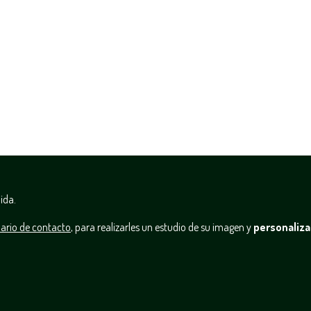
ida.
ario de contacto
, para realizarles un estudio de su imagen y
personaliza