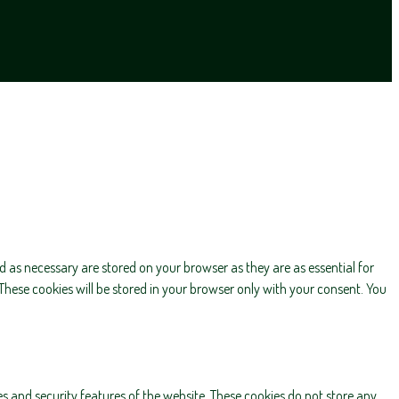
d as necessary are stored on your browser as they are as essential for
These cookies will be stored in your browser only with your consent. You
es and security features of the website. These cookies do not store any