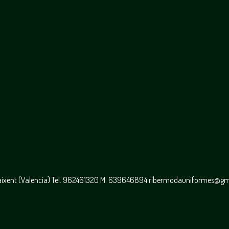
caixent (Valencia) Tel. 962461320 M. 639646894 ribermodauniformes@g