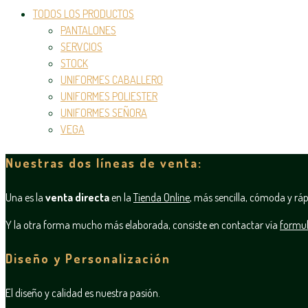
TODOS LOS PRODUCTOS
PANTALONES
SERVCIOS
STOCK
UNIFORMES CABALLERO
UNIFORMES POLIESTER
UNIFORMES SEÑORA
VEGA
Nuestras dos líneas de venta:
Una es la
venta directa
en la
Tienda Online
, más sencilla, cómoda y ráp
Y la otra forma mucho más elaborada, consiste en contactar vía
formul
Diseño y Personalización
El diseño y calidad es nuestra pasión.