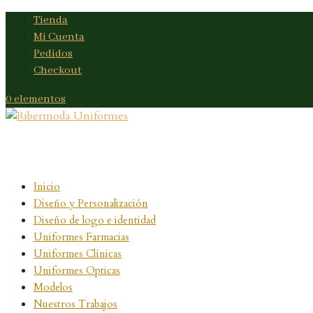
Tienda
Mi Cuenta
Pedidos
Checkout
0 elementos
Inicio
Diseño y Personalización
Diseño de logo e identidad
Uniformes Farmacias
Uniformes Clínicas
Uniformes Opticas
Modelos
Nuestros Trabajos