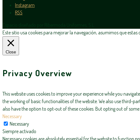
Instagram
RSS
Espacio diseñado por Ribermoda Uniformes, S.L.
Este sitio usa cookies para mejorar la navegación, asumimos que estas de
Close
Privacy Overview
This website uses cookies to improve your experience while you navigate 
the working of basic functionalities of the website. We also use third-p
also have the option to opt-out of these cookies. But opting out of som
Necessary
Necessary
Siempre activado
Necessary cookies are absolutely essential for the website to function pr