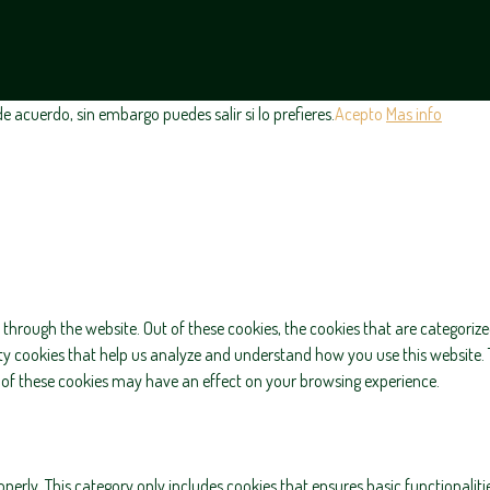
 acuerdo, sin embargo puedes salir si lo prefieres.
Acepto
Mas info
through the website. Out of these cookies, the cookies that are categorize
arty cookies that help us analyze and understand how you use this website. 
e of these cookies may have an effect on your browsing experience.
operly. This category only includes cookies that ensures basic functionaliti