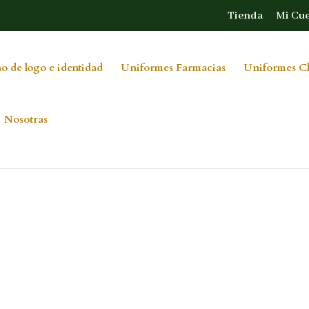
Tienda
Mi Cu
o de logo e identidad
Uniformes Farmacias
Uniformes Cl
Nosotras
895710720923_1212091