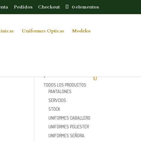
enta
Pedidos
Checkout
0 elementos
ínicas
Uniformes Opticas
Modelos
Categorías de
559430923417_o
producto
TODOS LOS PRODUCTOS
PANTALONES
SERVCIOS
STOCK
UNIFORMES CABALLERO
UNIFORMES POLIESTER
UNIFORMES SEÑORA