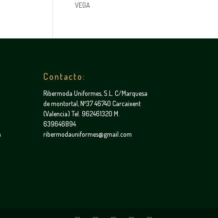
VEGA
Contacto:
Ribermoda Uniformes, S.L. C/Marquesa
de montortal, Nº37 46740 Carcaixent
(Valencia) Tel. 962461320 M.
639646894
a
ribermodauniformes@gmail.com