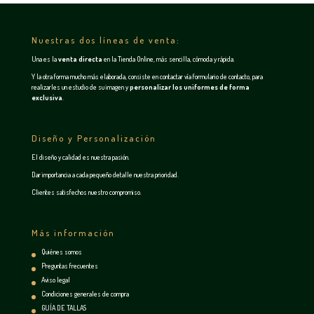
Nuestras dos líneas de venta:
Una es la
venta directa
en la
Tienda Online
, más sencilla, cómoda y rápida.
Y la otra forma mucho más elaborada, consiste en contactar vía
formulario de contacto
, para
realizarles un estudio de su imagen y
personalizar los uniformes de forma
exclusiva
.
Diseño y Personalización
El diseño y calidad es nuestra pasión.
Dar importancia a cada pequeño detalle nuestra prioridad.
Clientes satisfechos nuestro compromiso.
Más información
Quiénes somos
Preguntas frecuentes
Aviso legal
Condiciones generales de compra
GUÍA DE TALLAS