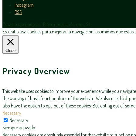
Instagram
RSS
Espacio diseñado por Ribermoda Uniformes, S.L.
Este sitio usa cookies para mejorar la navegación, asumimos que estas de
Close
Privacy Overview
This website uses cookies to improve your experience while you navigate 
the working of basic functionalities of the website. We also use third-p
also have the option to opt-out of these cookies. But opting out of som
Necessary
Necessary
Siempre activado
Necessary cookies are absolutely essential for the website to function pr