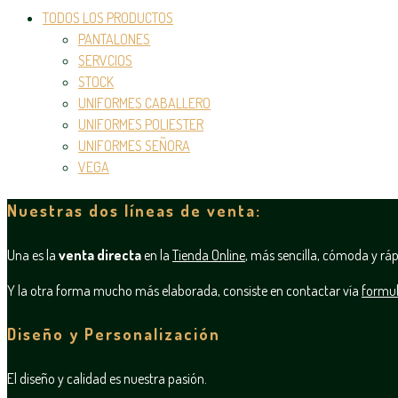
TODOS LOS PRODUCTOS
PANTALONES
SERVCIOS
STOCK
UNIFORMES CABALLERO
UNIFORMES POLIESTER
UNIFORMES SEÑORA
VEGA
Nuestras dos líneas de venta:
Una es la
venta directa
en la
Tienda Online
, más sencilla, cómoda y ráp
Y la otra forma mucho más elaborada, consiste en contactar vía
formul
Diseño y Personalización
El diseño y calidad es nuestra pasión.