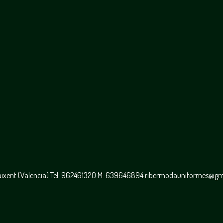
caixent (Valencia) Tel. 962461320 M. 639646894 ribermodauniformes@g