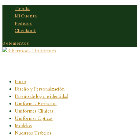
Tienda
Mi Cuenta
Pedidos
Checkout
0 elementos
Inicio
Diseño y Personalización
Diseño de logo e identidad
Uniformes Farmacias
Uniformes Clínicas
Uniformes Opticas
Modelos
Nuestros Trabajos