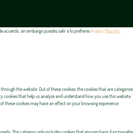
 acuerdo, sin embargo puedes salir si lo prefieres.
Acepto
Mas info
through the website. Out of these cookies, the cookies that are categorize
arty cookies that help us analyze and understand how you use this website. 
e of these cookies may have an effect on your browsing experience.
operly. This category only includes cookies that ensures basic functionaliti