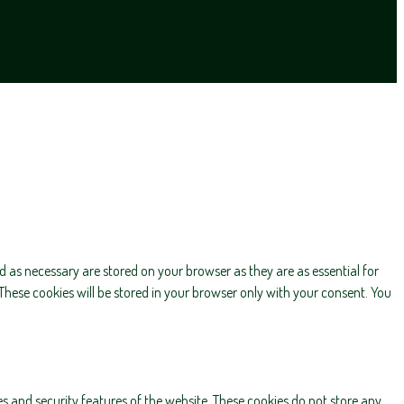
d as necessary are stored on your browser as they are as essential for
These cookies will be stored in your browser only with your consent. You
es and security features of the website. These cookies do not store any