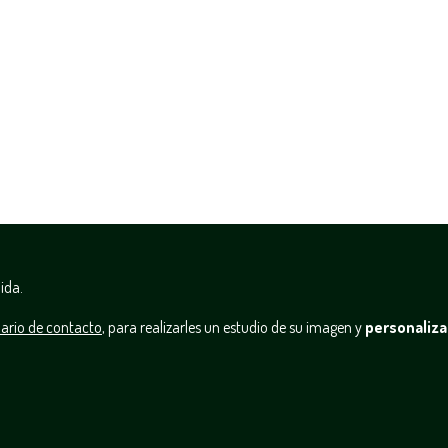
ida.
ario de contacto
, para realizarles un estudio de su imagen y
personaliza