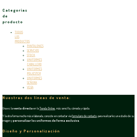
Categorías
de
producto
TODOS
LOS
PRODUCTOS
PANTALONES
SERVCIOS
STOCK
UNIFORMES
CABALLERO
UNIFORMES
POLIESTER
UNIFORMES
SEÑORA
VEGA
Nuestras dos líneas de venta:
Una es la
venta directa
en la
Tienda Online
, más sencilla, cómoda y rápida.
Y la otra forma mucho más elaborada, consiste en contactar vía
formulario de contacto
, para realizarles un estudio de su
imagen y
personalizar los uniformes de forma exclusiva
.
Diseño y Personalización