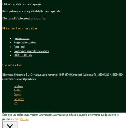
El diseño y calidad es nuestra pasión.
Dar importancia a cada pequeño detalle nuestra prioridad.
Clientes satisfechos nuestro compromiso.
Más información
Quiénes somos
Preguntas frecuentes
Aviso legal
Condiciones generales de compra
GUÍA DE TALLAS
Contacto:
Ribermoda Uniformes, S.L. C/Marquesa de montortal, Nº37 46740 Carcaixent (Valencia) Tel. 962461320 M. 639646894
ribermodauniformes@gmail.com
Facebook
Twitter
Google
Instagram
RSS
Espacio diseñado por Ribermoda Uniformes, S.L.
Este sitio usa cookies para mejorar la navegación, asumimos que estas de acuerdo, sin embargo puedes salir si lo
prefieres.
Acepto
Mas info