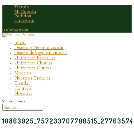
Tienda
Mi Cuenta
Pedidos
Checkout
0 elementos
Inicio
Diseño y Personalización
Diseño de logo e identidad
Uniformes Farmacias
Uniformes Clínicas
Uniformes Opticas
Modelos
Nuestros Trabajos
Tienda
Contacto
Nosotras
Seleccionar página
10863925_757233707700515_27763574