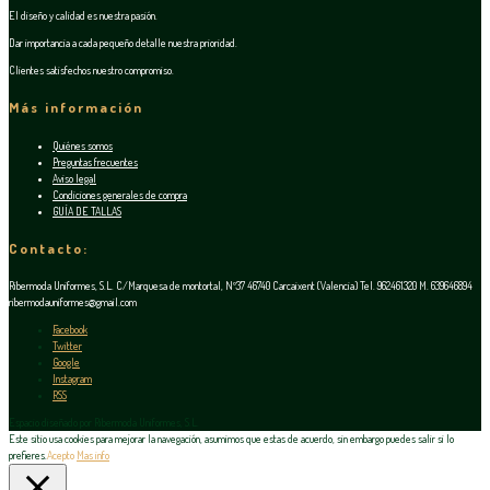
El diseño y calidad es nuestra pasión.
Dar importancia a cada pequeño detalle nuestra prioridad.
Clientes satisfechos nuestro compromiso.
Más información
Quiénes somos
Preguntas frecuentes
Aviso legal
Condiciones generales de compra
GUÍA DE TALLAS
Contacto:
Ribermoda Uniformes, S.L. C/Marquesa de montortal, Nº37 46740 Carcaixent (Valencia) Tel. 962461320 M. 639646894
ribermodauniformes@gmail.com
Facebook
Twitter
Google
Instagram
RSS
Espacio diseñado por Ribermoda Uniformes, S.L.
Este sitio usa cookies para mejorar la navegación, asumimos que estas de acuerdo, sin embargo puedes salir si lo
prefieres.
Acepto
Mas info