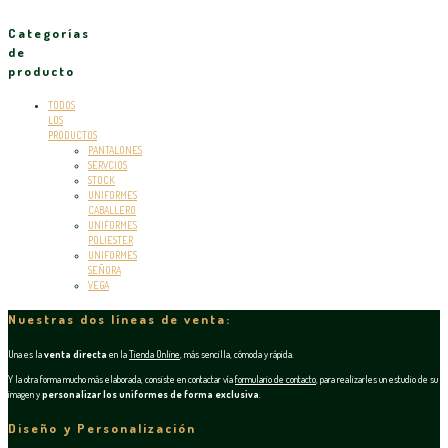
Categorías
de
producto
TODOS
LOS
PRODUCTOS
PANTALONES
SERVCIOS
STOCK
UNIFORMES
CABALLERO
UNIFORMES
POLIESTER
UNIFORMES
SEÑORA
VEGA
Nuestras dos líneas de venta:
Una es la
venta directa
en la
Tienda Online
, más sencilla, cómoda y rápida.
Y la otra forma mucho más elaborada, consiste en contactar vía
formulario de contacto
, para realizarles un estudio de su
imagen y
personalizar los uniformes de forma exclusiva
.
Diseño y Personalización