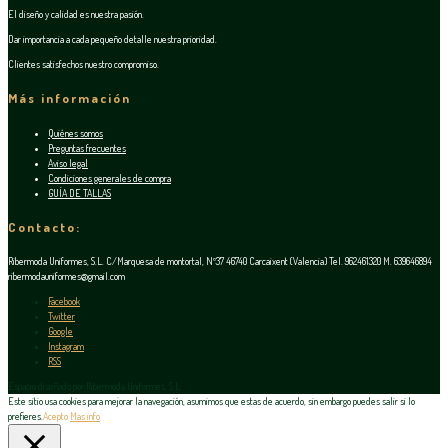
El diseño y calidad es nuestra pasión.
Dar importancia a cada pequeño detalle nuestra prioridad.
Clientes satisfechos nuestro compromiso.
Más información
Quiénes somos
Preguntas frecuentes
Aviso legal
Condiciones generales de compra
GUÍA DE TALLAS
Contacto:
Ribermoda Uniformes, S.L. C/Marquesa de montortal, Nº37 46740 Carcaixent (Valencia) Tel. 962461320 M. 639646894
ribermodauniformes@gmail.com
Facebook
Twitter
Google
Instagram
RSS
Espacio diseñado por Ribermoda Uniformes, S.L.
Este sitio usa cookies para mejorar la navegación, asumimos que estas de acuerdo, sin embargo puedes salir si lo
prefieres.
Acepto
Mas info