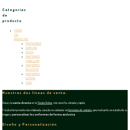
Categorías
de
producto
TODOS
LOS
PRODUCTOS
PANTALONES
SERVCIOS
STOCK
UNIFORMES
CABALLERO
UNIFORMES
POLIESTER
UNIFORMES
SEÑORA
VEGA
Nuestras dos líneas de venta:
Una es la
venta directa
en la
Tienda Online
, más sencilla, cómoda y rápida.
Y la otra forma mucho más elaborada, consiste en contactar vía
formulario de contacto
, para realizarles un estudio de su
imagen y
personalizar los uniformes de forma exclusiva
.
Diseño y Personalización