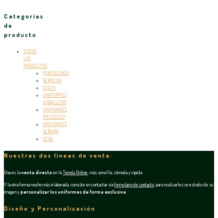
Categorías
de
producto
TODOS
LOS
PRODUCTOS
PANTALONES
SERVCIOS
STOCK
UNIFORMES
CABALLERO
UNIFORMES
POLIESTER
UNIFORMES
SEÑORA
VEGA
Nuestras dos líneas de venta:
Una es la
venta directa
en la
Tienda Online
, más sencilla, cómoda y rápida.
Y la otra forma mucho más elaborada, consiste en contactar vía
formulario de contacto
, para realizarles un estudio de su
imagen y
personalizar los uniformes de forma exclusiva
.
Diseño y Personalización