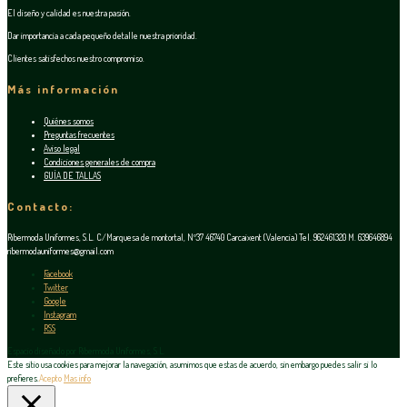
El diseño y calidad es nuestra pasión.
Dar importancia a cada pequeño detalle nuestra prioridad.
Clientes satisfechos nuestro compromiso.
Más información
Quiénes somos
Preguntas frecuentes
Aviso legal
Condiciones generales de compra
GUÍA DE TALLAS
Contacto:
Ribermoda Uniformes, S.L. C/Marquesa de montortal, Nº37 46740 Carcaixent (Valencia) Tel. 962461320 M. 639646894
ribermodauniformes@gmail.com
Facebook
Twitter
Google
Instagram
RSS
Espacio diseñado por Ribermoda Uniformes, S.L.
Este sitio usa cookies para mejorar la navegación, asumimos que estas de acuerdo, sin embargo puedes salir si lo
prefieres.
Acepto
Mas info