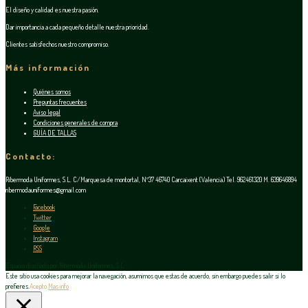
El diseño y calidad es nuestra pasión.
Dar importancia a cada pequeño detalle nuestra prioridad.
Clientes satisfechos nuestro compromiso.
Más información
Quiénes somos
Preguntas frecuentes
Aviso legal
Condiciones generales de compra
GUÍA DE TALLAS
Contacto:
Ribermoda Uniformes, S.L. C/Marquesa de montortal, Nº37 46740 Carcaixent (Valencia) Tel. 962461320 M. 639646894
ribermodauniformes@gmail.com
Facebook
Twitter
Google
Instagram
RSS
Espacio diseñado por Ribermoda Uniformes, S.L.
Este sitio usa cookies para mejorar la navegación, asumimos que estas de acuerdo, sin embargo puedes salir si lo
prefieres.
Acepto
Mas info