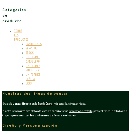
Categorías
de
producto
TODOS
LOS
PRODUCTOS
PANTALONES
SERVCIOS
STOCK
UNIFORMES
CABALLERO
UNIFORMES
POLIESTER
UNIFORMES
SEÑORA
VEGA
Nuestras dos líneas de venta:
Una es la
venta directa
en la
Tienda Online
, más sencilla, cómoda y rápida.
Y la otra forma mucho más elaborada, consiste en contactar vía
formulario de contacto
, para realizarles un estudio de su
imagen y
personalizar los uniformes de forma exclusiva
.
Diseño y Personalización