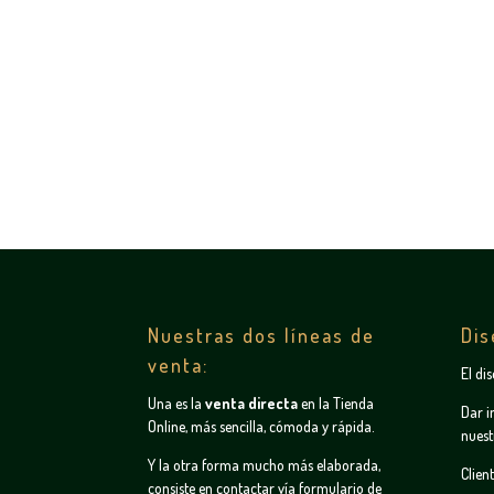
Nuestras dos líneas de
Dis
venta:
El di
Una es la
venta directa
en la
Tienda
Dar i
Online
, más sencilla, cómoda y rápida.
nuest
Y la otra forma mucho más elaborada,
Clien
consiste en contactar vía
formulario de