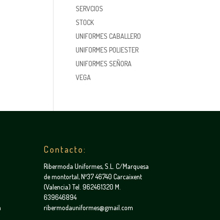
SERVCIOS
STOCK
UNIFORMES CABALLERO
UNIFORMES POLIESTER
UNIFORMES SEÑORA
VEGA
Contacto:
Ribermoda Uniformes, S.L. C/Marquesa
de montortal, Nº37 46740 Carcaixent
(Valencia) Tel. 962461320 M.
639646894
a
ribermodauniformes@gmail.com