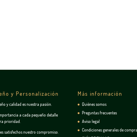
eño y Personalización
Más información
seño y calidad es nuestra pasión.
Quiénes somos
Preguntas frecuentes
mportancia a cada pequeño detalle
ra prioridad.
Aviso legal
Condiciones generales de compr
tes satisfechos nuestro compromiso.