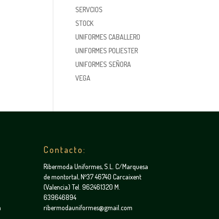
SERVCIOS
STOCK
UNIFORMES CABALLERO
UNIFORMES POLIESTER
UNIFORMES SEÑORA
VEGA
Contacto:
Ribermoda Uniformes, S.L. C/Marquesa
de montortal, Nº37 46740 Carcaixent
(Valencia) Tel. 962461320 M.
639646894
a
ribermodauniformes@gmail.com