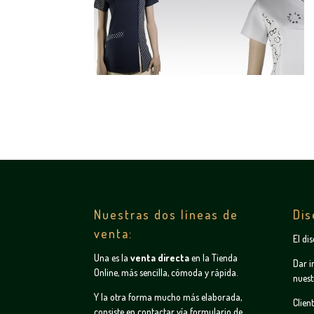
Nuestras dos líneas de
Dis
venta:
El di
Una es la
venta directa
en la
Tienda
Dar i
Online
, más sencilla, cómoda y rápida.
nuest
Y la otra forma mucho más elaborada,
Clien
consiste en contactar vía
formulario de