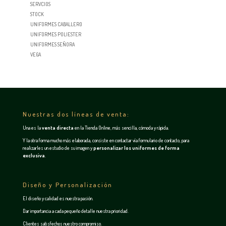
SERVCIOS
STOCK
UNIFORMES CABALLERO
UNIFORMES POLIESTER
UNIFORMES SEÑORA
VEGA
Nuestras dos líneas de venta:
Una es la
venta directa
en la
Tienda Online
, más sencilla, cómoda y rápida.
Y la otra forma mucho más elaborada, consiste en contactar vía
formulario de contacto
, para
realizarles un estudio de su imagen y
personalizar los uniformes de forma
exclusiva
.
Diseño y Personalización
El diseño y calidad es nuestra pasión.
Dar importancia a cada pequeño detalle nuestra prioridad.
Clientes satisfechos nuestro compromiso.