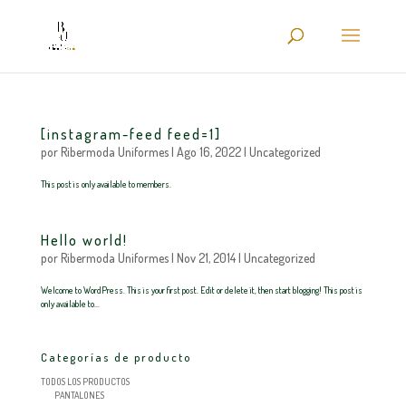
[instagram-feed feed=1]
por
Ribermoda Uniformes
|
Ago 16, 2022
|
Uncategorized
This post is only available to members.
Hello world!
por
Ribermoda Uniformes
|
Nov 21, 2014
|
Uncategorized
Welcome to WordPress. This is your first post. Edit or delete it, then start blogging! This post is
only available to...
Categorías de producto
TODOS LOS PRODUCTOS
PANTALONES