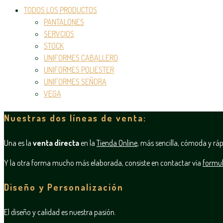
TODOS LOS PRODUCTOS
PANTALONES
SERVCIOS
STOCK
UNIFORMES CABALLERO
UNIFORMES POLIESTER
UNIFORMES SEÑORA
VEGA
Nuestras dos líneas de venta:
Una es la
venta directa
en la
Tienda Online
, más sencilla, cómoda y ráp
Y la otra forma mucho más elaborada, consiste en contactar vía
formul
Diseño y Personalización
El diseño y calidad es nuestra pasión.