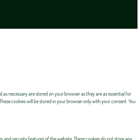
d as necessary are stored on your browser as they are as essential for
These cookies will be stored in your browser only with your consent. You
es and security features of the website. These cookies do not store any