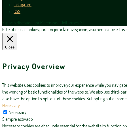
Instagram
RSS
Espacio diseñado por Ribermoda Uniformes, S.L.
Este sitio usa cookies para mejorar la navegación, asumimos que estas de
Close
Privacy Overview
This website uses cookies to improve your experience while you navigate 
the working of basic functionalities of the website. We also use third-p
also have the option to opt-out of these cookies. But opting out of som
Necessary
Necessary
Siempre activado
Necessary cookies are absolutely essential for the website to function pr