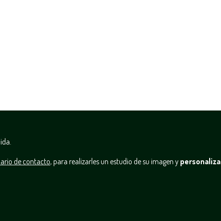
ida.
ario de contacto
, para realizarles un estudio de su imagen y
personaliza