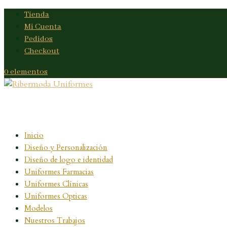
Tienda
Mi Cuenta
Pedidos
Checkout
0 elementos
Inicio
Diseño y Personalización
Diseño de logo e identidad
Uniformes Farmacias
Uniformes Clínicas
Uniformes Opticas
Modelos
Nuestros Trabajos