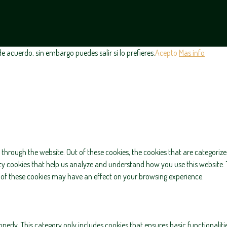
 acuerdo, sin embargo puedes salir si lo prefieres.
Acepto
Mas info
through the website. Out of these cookies, the cookies that are categorize
arty cookies that help us analyze and understand how you use this website. 
e of these cookies may have an effect on your browsing experience.
operly. This category only includes cookies that ensures basic functionaliti