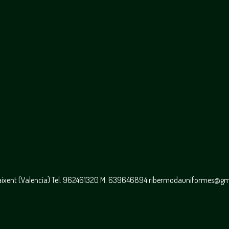
caixent (Valencia) Tel. 962461320 M. 639646894 ribermodauniformes@g