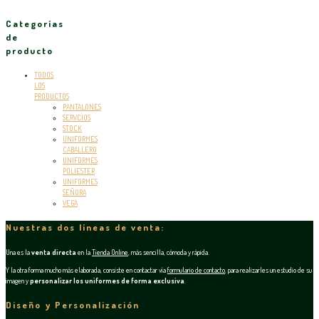
Categorías
de
producto
TODOS
LOS
PRODUCTOS
PANTALONES
SERVCIOS
STOCK
UNIFORMES
CABALLERO
UNIFORMES
POLIESTER
UNIFORMES
SEÑORA
VEGA
Nuestras dos líneas de venta:
Una es la
venta directa
en la
Tienda Online
, más sencilla, cómoda y rápida.
Y la otra forma mucho más elaborada, consiste en contactar vía
formulario de contacto
, para realizarles un estudio de su
imagen y
personalizar los uniformes de forma exclusiva
.
Diseño y Personalización