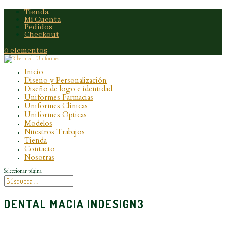
Tienda
Mi Cuenta
Pedidos
Checkout
0 elementos
Inicio
Diseño y Personalización
Diseño de logo e identidad
Uniformes Farmacias
Uniformes Clínicas
Uniformes Opticas
Modelos
Nuestros Trabajos
Tienda
Contacto
Nosotras
Seleccionar página
DENTAL MACIA INDESIGN3