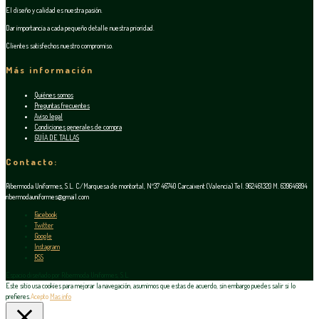
El diseño y calidad es nuestra pasión.
Dar importancia a cada pequeño detalle nuestra prioridad.
Clientes satisfechos nuestro compromiso.
Más información
Quiénes somos
Preguntas frecuentes
Aviso legal
Condiciones generales de compra
GUÍA DE TALLAS
Contacto:
Ribermoda Uniformes, S.L. C/Marquesa de montortal, Nº37 46740 Carcaixent (Valencia) Tel. 962461320 M. 639646894
ribermodauniformes@gmail.com
Facebook
Twitter
Google
Instagram
RSS
Espacio diseñado por Ribermoda Uniformes, S.L.
Este sitio usa cookies para mejorar la navegación, asumimos que estas de acuerdo, sin embargo puedes salir si lo
prefieres.
Acepto
Mas info