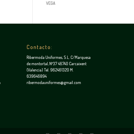
VEGA
Contacto:
Ribermoda Uniformes, S.L. C/Marquesa
de montortal, Nº37 46740 Carcaixent
(Valencia) Tel. 962461320 M.
639646894
a
ribermodauniformes@gmail.com