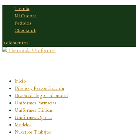
Tienda
Mi Cuenta
Pedidos
Checkout
0 elementos
Inicio
Diseño y Personalización
Diseño de logo e identidad
Uniformes Farmacias
Uniformes Clínicas
Uniformes Opticas
Modelos
Nuestros Trabajos