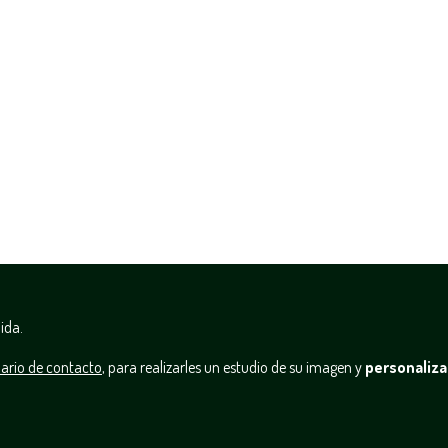
ida.
ario de contacto
, para realizarles un estudio de su imagen y
personaliza