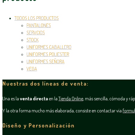
TODOS LOS PRODUCTOS
PANTALONES
SERVCIOS
STOCK
UNIFORMES CABALLERO
UNIFORMES POLIESTER
UNIFORMES SEÑORA
VEGA
Nuestras dos líneas de venta:
Una es la
venta directa
en la
Tienda Online
, más sencilla, cómoda y ráp
Y la otra forma mucho más elaborada, consiste en contactar vía
formul
Diseño y Personalización