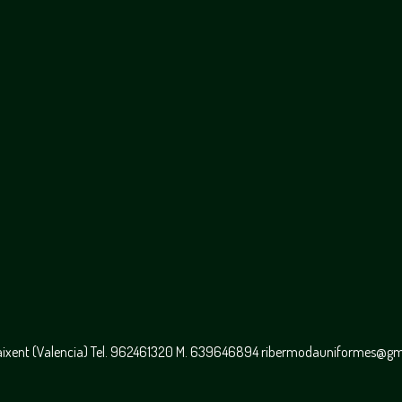
caixent (Valencia) Tel. 962461320 M. 639646894 ribermodauniformes@g