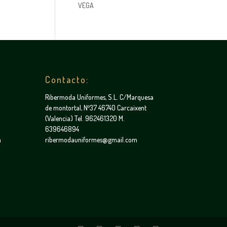
VEGA
Contacto:
Ribermoda Uniformes, S.L. C/Marquesa
de montortal, Nº37 46740 Carcaixent
(Valencia) Tel. 962461320 M.
639646894
a
ribermodauniformes@gmail.com