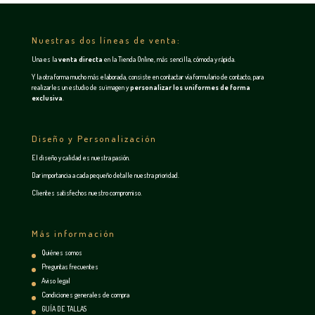
Nuestras dos líneas de venta:
Una es la
venta directa
en la
Tienda Online
, más sencilla, cómoda y rápida.
Y la otra forma mucho más elaborada, consiste en contactar vía
formulario de contacto
, para
realizarles un estudio de su imagen y
personalizar los uniformes de forma
exclusiva
.
Diseño y Personalización
El diseño y calidad es nuestra pasión.
Dar importancia a cada pequeño detalle nuestra prioridad.
Clientes satisfechos nuestro compromiso.
Más información
Quiénes somos
Preguntas frecuentes
Aviso legal
Condiciones generales de compra
GUÍA DE TALLAS