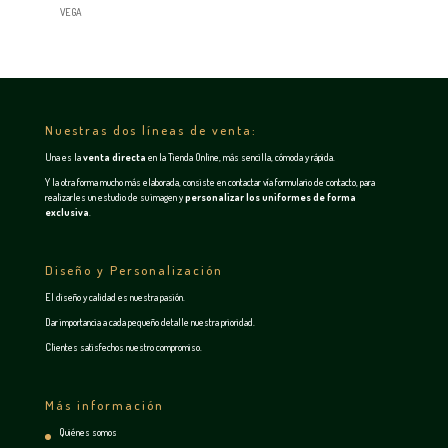
VEGA
Nuestras dos líneas de venta:
Una es la
venta directa
en la
Tienda Online
, más sencilla, cómoda y rápida.
Y la otra forma mucho más elaborada, consiste en contactar vía
formulario de contacto
, para
realizarles un estudio de su imagen y
personalizar los uniformes de forma
exclusiva
.
Diseño y Personalización
El diseño y calidad es nuestra pasión.
Dar importancia a cada pequeño detalle nuestra prioridad.
Clientes satisfechos nuestro compromiso.
Más información
Quiénes somos