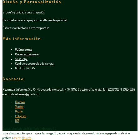
Diseño y Personalización
El diseño y calidad es nuestra pasión.
Dar importancia a cada pequeño detalle nuestra prioridad.
Clientes satisfechos nuestro compromiso.
Más información
Quiénes somos
Preguntas frecuentes
Aviso legal
Condiciones generales de compra
GUÍA DE TALLAS
Contacto:
Ribermoda Uniformes, S.L. C/Marquesa de montortal, Nº37 46740 Carcaixent (Valencia) Tel. 962461320 M. 639646894
ribermodauniformes@gmail.com
Facebook
Twitter
Google
Instagram
RSS
Espacio diseñado por Ribermoda Uniformes, S.L.
Este sitio usa cookies para mejorar la navegación, asumimos que estas de acuerdo, sin embargo puedes salir si lo
prefieres.
Acepto
Mas info