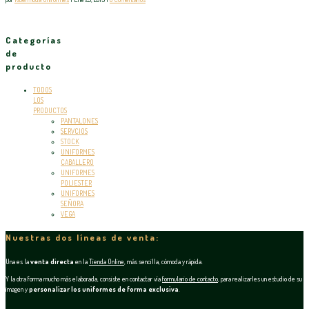
Categorías
de
producto
TODOS
LOS
PRODUCTOS
PANTALONES
SERVCIOS
STOCK
UNIFORMES
CABALLERO
UNIFORMES
POLIESTER
UNIFORMES
SEÑORA
VEGA
Nuestras dos líneas de venta:
Una es la
venta directa
en la
Tienda Online
, más sencilla, cómoda y rápida.
Y la otra forma mucho más elaborada, consiste en contactar vía
formulario de contacto
, para realizarles un estudio de su
imagen y
personalizar los uniformes de forma exclusiva
.