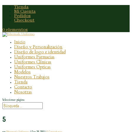
Tienda
Mi Cuenta
Pedidos
Checkout
0 elementos
Inicio
Diseño y Personalización
Diseño de logo e identidad
Uniformes Farmacias
Uniformes Clínicas
Uniformes Opticas
Modelos
Nuestros Trabajos
Tienda
Contacto
Nosotras
Seleccionar página
5
por
Ribermoda Uniformes
|
Ene 29, 2015
|
0 Comentarios