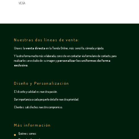
VEGA
Nuestras dos líneas de venta:
Una es la
venta directa
en la
Tienda Online
, más sencilla, cómoda y rápida.
Y la otra forma mucho más elaborada, consiste en contactar vía
formulario de contacto
, para
realizarles un estudio de su imagen y
personalizar los uniformes de forma
exclusiva
.
Diseño y Personalización
El diseño y calidad es nuestra pasión.
Dar importancia a cada pequeño detalle nuestra prioridad.
Clientes satisfechos nuestro compromiso.
Más información
Quiénes somos