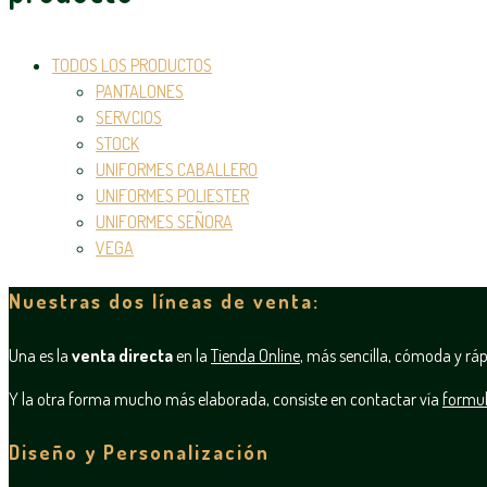
TODOS LOS PRODUCTOS
PANTALONES
SERVCIOS
STOCK
UNIFORMES CABALLERO
UNIFORMES POLIESTER
UNIFORMES SEÑORA
VEGA
Nuestras dos líneas de venta:
Una es la
venta directa
en la
Tienda Online
, más sencilla, cómoda y ráp
Y la otra forma mucho más elaborada, consiste en contactar vía
formul
Diseño y Personalización