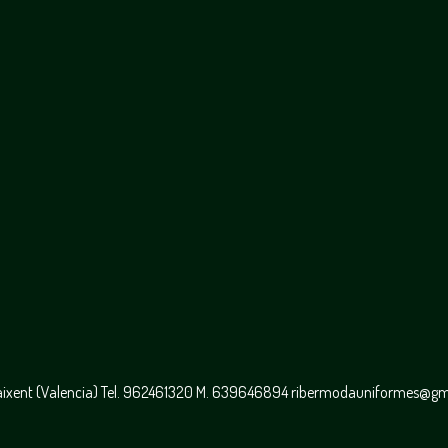
caixent (Valencia) Tel. 962461320 M. 639646894 ribermodauniformes@g