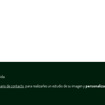
ida.
ario de contacto
, para realizarles un estudio de su imagen y
personaliza