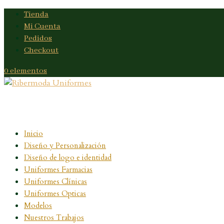
Tienda
Mi Cuenta
Pedidos
Checkout
0 elementos
Inicio
Diseño y Personalización
Diseño de logo e identidad
Uniformes Farmacias
Uniformes Clínicas
Uniformes Opticas
Modelos
Nuestros Trabajos