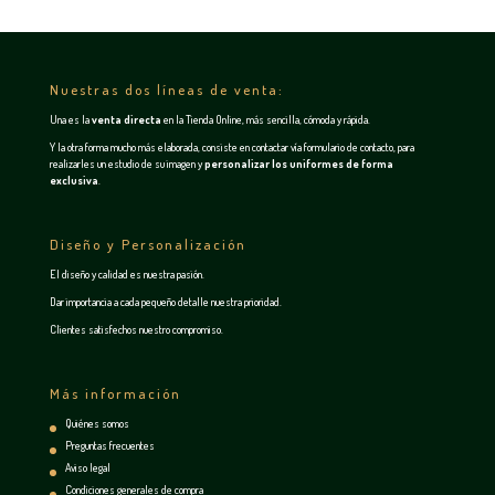
Nuestras dos líneas de venta:
Una es la
venta directa
en la
Tienda Online
, más sencilla, cómoda y rápida.
Y la otra forma mucho más elaborada, consiste en contactar vía
formulario de contacto
, para
realizarles un estudio de su imagen y
personalizar los uniformes de forma
exclusiva
.
Diseño y Personalización
El diseño y calidad es nuestra pasión.
Dar importancia a cada pequeño detalle nuestra prioridad.
Clientes satisfechos nuestro compromiso.
Más información
Quiénes somos
Preguntas frecuentes
Aviso legal
Condiciones generales de compra