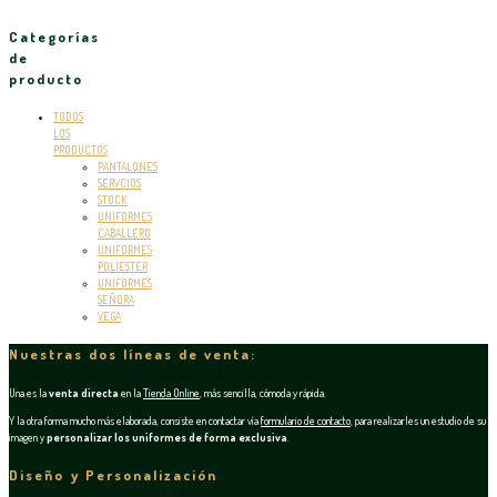
Categorías
de
producto
TODOS
LOS
PRODUCTOS
PANTALONES
SERVCIOS
STOCK
UNIFORMES
CABALLERO
UNIFORMES
POLIESTER
UNIFORMES
SEÑORA
VEGA
Nuestras dos líneas de venta:
Una es la
venta directa
en la
Tienda Online
, más sencilla, cómoda y rápida.
Y la otra forma mucho más elaborada, consiste en contactar vía
formulario de contacto
, para realizarles un estudio de su
imagen y
personalizar los uniformes de forma exclusiva
.
Diseño y Personalización