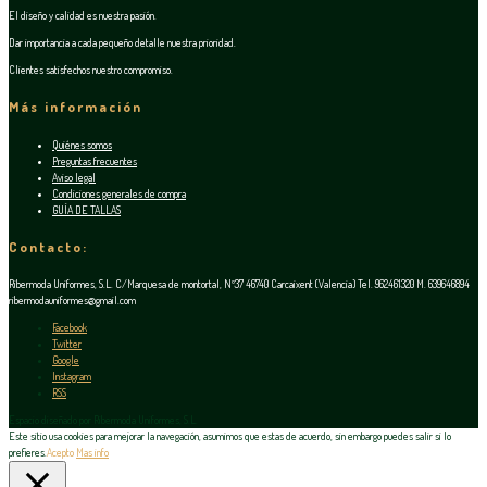
El diseño y calidad es nuestra pasión.
Dar importancia a cada pequeño detalle nuestra prioridad.
Clientes satisfechos nuestro compromiso.
Más información
Quiénes somos
Preguntas frecuentes
Aviso legal
Condiciones generales de compra
GUÍA DE TALLAS
Contacto:
Ribermoda Uniformes, S.L. C/Marquesa de montortal, Nº37 46740 Carcaixent (Valencia) Tel. 962461320 M. 639646894
ribermodauniformes@gmail.com
Facebook
Twitter
Google
Instagram
RSS
Espacio diseñado por Ribermoda Uniformes, S.L.
Este sitio usa cookies para mejorar la navegación, asumimos que estas de acuerdo, sin embargo puedes salir si lo
prefieres.
Acepto
Mas info