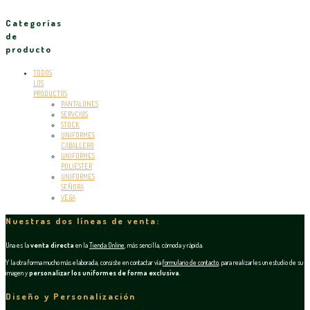
Categorías
de
producto
TODOS
LOS
PRODUCTOS
PANTALONES
SERVCIOS
STOCK
UNIFORMES
CABALLERO
UNIFORMES
POLIESTER
UNIFORMES
SEÑORA
VEGA
Nuestras dos líneas de venta:
Una es la
venta directa
en la
Tienda Online
, más sencilla, cómoda y rápida.
Y la otra forma mucho más elaborada, consiste en contactar vía
formulario de contacto
, para realizarles un estudio de su
imagen y
personalizar los uniformes de forma exclusiva
.
Diseño y Personalización