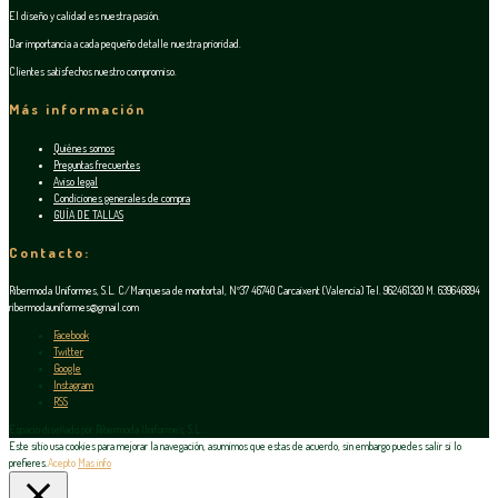
El diseño y calidad es nuestra pasión.
Dar importancia a cada pequeño detalle nuestra prioridad.
Clientes satisfechos nuestro compromiso.
Más información
Quiénes somos
Preguntas frecuentes
Aviso legal
Condiciones generales de compra
GUÍA DE TALLAS
Contacto:
Ribermoda Uniformes, S.L. C/Marquesa de montortal, Nº37 46740 Carcaixent (Valencia) Tel. 962461320 M. 639646894
ribermodauniformes@gmail.com
Facebook
Twitter
Google
Instagram
RSS
Espacio diseñado por Ribermoda Uniformes, S.L.
Este sitio usa cookies para mejorar la navegación, asumimos que estas de acuerdo, sin embargo puedes salir si lo
prefieres.
Acepto
Mas info