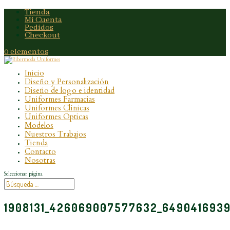
Tienda
Mi Cuenta
Pedidos
Checkout
0 elementos
Inicio
Diseño y Personalización
Diseño de logo e identidad
Uniformes Farmacias
Uniformes Clínicas
Uniformes Opticas
Modelos
Nuestros Trabajos
Tienda
Contacto
Nosotras
Seleccionar página
1908131_426069007577632_649041693