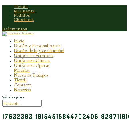
Tienda
Mi Cuenta
Pedidos
Checkout
0 elementos
Inicio
Diseño y Personalización
Diseño de logo e identidad
Uniformes Farmacias
Uniformes Clínicas
Uniformes Opticas
Modelos
Nuestros Trabajos
Tienda
Contacto
Nosotras
Seleccionar página
17632303_10154515844702406_9297110