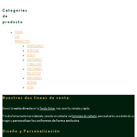
Categorías
de
producto
TODOS
LOS
PRODUCTOS
PANTALONES
SERVCIOS
STOCK
UNIFORMES
CABALLERO
UNIFORMES
POLIESTER
UNIFORMES
SEÑORA
VEGA
Nuestras dos líneas de venta:
Una es la
venta directa
en la
Tienda Online
, más sencilla, cómoda y rápida.
Y la otra forma mucho más elaborada, consiste en contactar vía
formulario de contacto
, para realizarles un estudio de su
imagen y
personalizar los uniformes de forma exclusiva
.
Diseño y Personalización