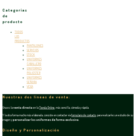
Categorías
de
producto
TODOS
LOS
PRODUCTOS
PANTALONES
SERVCIOS
STOCK
UNIFORMES
CABALLERO
UNIFORMES
POLIESTER
UNIFORMES
SEÑORA
VEGA
Nuestras dos líneas de venta:
Una es la
venta directa
en la
Tienda Online
, más sencilla, cómoda y rápida.
Y la otra forma mucho más elaborada, consiste en contactar vía
formulario de contacto
, para realizarles un estudio de su
imagen y
personalizar los uniformes de forma exclusiva
.
Diseño y Personalización