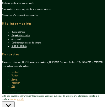
El diseño y calidad es nuestra pasión.
Dar importancia a cada pequeño detalle nuestra prioridad.
Clientes satisfechos nuestro compromiso.
Más información
Quiénes somos
Preguntas frecuentes
Aviso legal
Condiciones generales de compra
GUÍA DE TALLAS
Contacto:
Ribermoda Uniformes, S.L. C/Marquesa de montortal, Nº37 46740 Carcaixent (Valencia) Tel. 962461320 M. 639646894
ribermodauniformes@gmail.com
Facebook
Twitter
Google
Instagram
RSS
Espacio diseñado por Ribermoda Uniformes, S.L.
Este sitio usa cookies para mejorar la navegación, asumimos que estas de acuerdo, sin embargo puedes salir si lo
prefieres.
Acepto
Mas info