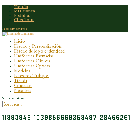
Tienda
Mi Cuenta
Pedidos
Checkout
0 elementos
Inicio
Diseño y Personalización
Diseño de logo e identidad
Uniformes Farmacias
Uniformes Clínicas
Uniformes Opticas
Modelos
Nuestros Trabajos
Tienda
Contacto
Nosotras
Seleccionar página
11893946_1039856669358497_28466261