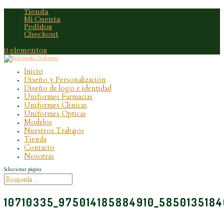
Tienda
Mi Cuenta
Pedidos
Checkout
0 elementos
Inicio
Diseño y Personalización
Diseño de logo e identidad
Uniformes Farmacias
Uniformes Clínicas
Uniformes Opticas
Modelos
Nuestros Trabajos
Tienda
Contacto
Nosotras
Seleccionar página
10710335_975014185884910_585013518