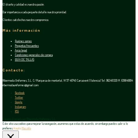
El diseño y calidad es nuestra pasión.
Dar importancia a cada pequeño detalle nuestra prioridad.
Clientes satisfechos nuestro compromiso.
Más información
Quiénes somos
Preguntas frecuentes
Aviso legal
Condiciones generales de compra
GUÍA DE TALLAS
Contacto:
Ribermoda Uniformes, S.L. C/Marquesa de montortal, Nº37 46740 Carcaixent (Valencia) Tel. 962461320 M. 639646894
ribermodauniformes@gmail.com
Facebook
Twitter
Google
Instagram
RSS
Espacio diseñado por Ribermoda Uniformes, S.L.
Este sitio usa cookies para mejorar la navegación, asumimos que estas de acuerdo, sin embargo puedes salir si lo
prefieres.
Acepto
Mas info