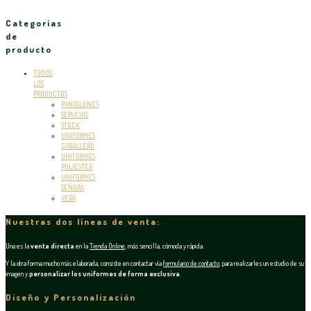
Categorías
de
producto
TODOS
LOS
PRODUCTOS
PANTALONES
SERVCIOS
STOCK
UNIFORMES
CABALLERO
UNIFORMES
POLIESTER
UNIFORMES
SEÑORA
VEGA
Nuestras dos líneas de venta:
Una es la
venta directa
en la
Tienda Online
, más sencilla, cómoda y rápida.
Y la otra forma mucho más elaborada, consiste en contactar vía
formulario de contacto
, para realizarles un estudio de su
imagen y
personalizar los uniformes de forma exclusiva
.
Diseño y Personalización