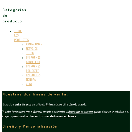
Categorías
de
producto
TODOS
LOS
PRODUCTOS
PANTALONES
SERVCIOS
STOCK
UNIFORMES
CABALLERO
UNIFORMES
POLIESTER
UNIFORMES
SEÑORA
VEGA
Nuestras dos líneas de venta:
Una es la
venta directa
en la
Tienda Online
, más sencilla, cómoda y rápida.
Y la otra forma mucho más elaborada, consiste en contactar vía
formulario de contacto
, para realizarles un estudio de su
imagen y
personalizar los uniformes de forma exclusiva
.
Diseño y Personalización