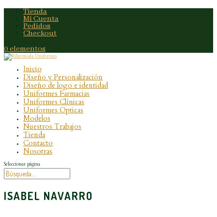
Tienda
Mi Cuenta
Pedidos
Checkout
0 elementos
Inicio
Diseño y Personalización
Diseño de logo e identidad
Uniformes Farmacias
Uniformes Clínicas
Uniformes Opticas
Modelos
Nuestros Trabajos
Tienda
Contacto
Nosotras
Seleccionar página
ISABEL NAVARRO