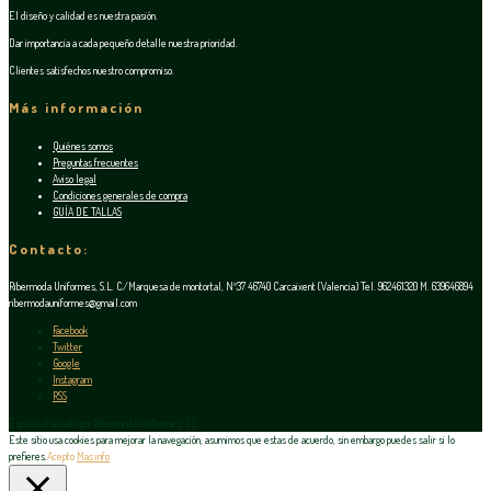
El diseño y calidad es nuestra pasión.
Dar importancia a cada pequeño detalle nuestra prioridad.
Clientes satisfechos nuestro compromiso.
Más información
Quiénes somos
Preguntas frecuentes
Aviso legal
Condiciones generales de compra
GUÍA DE TALLAS
Contacto:
Ribermoda Uniformes, S.L. C/Marquesa de montortal, Nº37 46740 Carcaixent (Valencia) Tel. 962461320 M. 639646894
ribermodauniformes@gmail.com
Facebook
Twitter
Google
Instagram
RSS
Espacio diseñado por Ribermoda Uniformes, S.L.
Este sitio usa cookies para mejorar la navegación, asumimos que estas de acuerdo, sin embargo puedes salir si lo
prefieres.
Acepto
Mas info