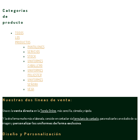
Categorías
de
producto
TODOS
LOS
PRODUCTOS
PANTALONES
SERVCIOS
STOCK
UNIFORMES
CABALLERO
UNIFORMES
POLIESTER
UNIFORMES
SEÑORA
VEGA
Nuestras dos líneas de venta:
Una es la
venta directa
en la
Tienda Online
, más sencilla, cómoda y rápida.
Y la otra forma mucho más elaborada, consiste en contactar vía
formulario de contacto
, para realizarles un estudio de su
imagen y
personalizar los uniformes de forma exclusiva
.
Diseño y Personalización