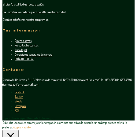
El diseño y calidad es nuestra pasión.
Dar importancia a cada pequeño detalle nuestra prioridad.
Clientes satisfechos nuestro compromiso.
Más información
Quiénes somos
Preguntas frecuentes
Aviso legal
Condiciones generales de compra
GUÍA DE TALLAS
Contacto:
Ribermoda Uniformes, S.L. C/Marquesa de montortal, Nº37 46740 Carcaixent (Valencia) Tel. 962461320 M. 639646894
ribermodauniformes@gmail.com
Facebook
Twitter
Google
Instagram
RSS
Espacio diseñado por Ribermoda Uniformes, S.L.
Este sitio usa cookies para mejorar la navegación, asumimos que estas de acuerdo, sin embargo puedes salir si lo
prefieres.
Acepto
Mas info